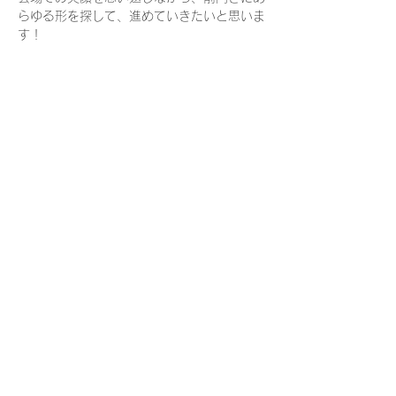
らゆる形を探して、進めていきたいと思いま
す！
市内外から来場いただきました皆様、出店い
ただきましたブルワリー、飲食店の皆様、参
加できなかったけど励ましの声をお寄せいた
だいた皆様、共同開催としてご尽力ください
ました ららぽーと富士見様、関わってくだ
さったすべての皆様に感謝申し上げます！
また、いつの日かFUJIMI☆CRAFT BEER 
FESTAで乾杯しましょう！！
Previous
Next
共催｜三井ショッピングパークららぽーと富士見／富士見市
協力｜富士見市地域活性化研究会
© 2023 FUJIMI CRAFT BEER FESTA